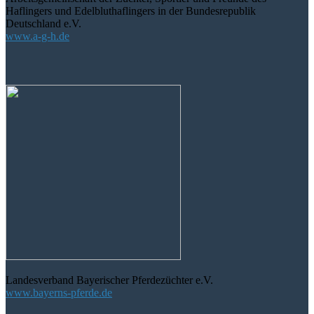
Haflingers und Edelbluthaflingers in der Bundesrepublik
Deutschland e.V.
www.a-g-h.de
Landesverband Bayerischer Pferdezüchter e.V.
www.bayerns-pferde.de