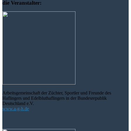
die Veranstalter:
Arbeitsgemeinschaft der Züchter, Sportler und Freunde des
Haflingers und Edelbluthaflingers in der Bundesrepublik
Deutschland e.V.
www.a-g-h.de