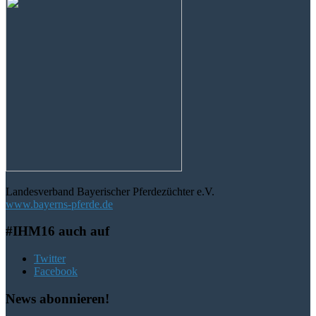
Landesverband Bayerischer Pferdezüchter e.V.
www.bayerns-pferde.de
#IHM16 auch auf
Twitter
Facebook
News abonnieren!